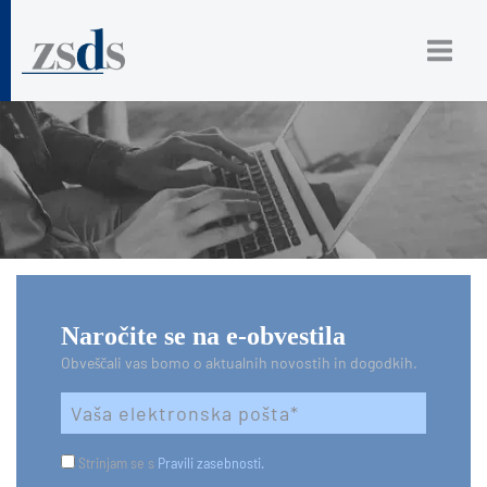
Naročite se na e-obvestila
Obveščali vas bomo o aktualnih novostih in dogodkih.
Strinjam se s
Pravili zasebnosti.