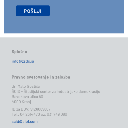
Splošno
info@zsds.si
Pravno svetovanje in založba
dr. Mato Gostiša
ŠCID - Študijski center za industrijsko demokracijo
Bavdkova ulica 50
4000 Kranj
ID za DDV: SI26089807
Tel.: 04 2314470 oz. 031 749 090
scid@siol.com