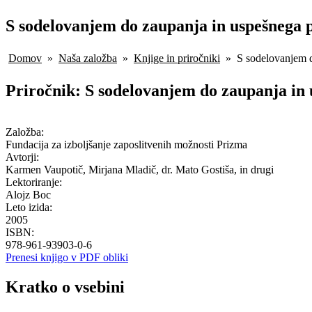
S sodelovanjem do zaupanja in uspešnega 
Domov
»
Naša založba
»
Knjige in priročniki
»
S sodelovanjem d
Priročnik: S sodelovanjem do zaupanja in
Založba:
Fundacija za izboljšanje zaposlitvenih možnosti Prizma
Avtorji:
Karmen Vaupotič, Mirjana Mladič, dr. Mato Gostiša, in drugi
Lektoriranje:
Alojz Boc
Leto izida:
2005
ISBN:
978-961-93903-0-6
Prenesi knjigo v PDF obliki
Kratko o vsebini