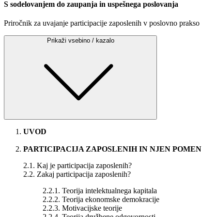
S sodelovanjem do zaupanja in uspešnega poslovanja
Priročnik za uvajanje participacije zaposlenih v poslovno prakso
Prikaži vsebino / kazalo
UVOD
PARTICIPACIJA ZAPOSLENIH IN NJEN POMEN
2.1. Kaj je participacija zaposlenih?
2.2. Zakaj participacija zaposlenih?
2.2.1. Teorija intelektualnega kapitala
2.2.2. Teorija ekonomske demokracije
2.2.3. Motivacijske teorije
2.2.4. Teorija družbene odgovornosti