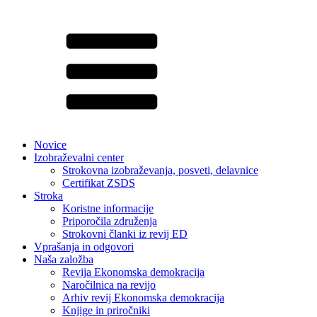
Novice
Izobraževalni center
Strokovna izobraževanja, posveti, delavnice
Certifikat ZSDS
Stroka
Koristne informacije
Priporočila združenja
Strokovni članki iz revij ED
Vprašanja in odgovori
Naša založba
Revija Ekonomska demokracija
Naročilnica na revijo
Arhiv revij Ekonomska demokracija
Knjige in priročniki