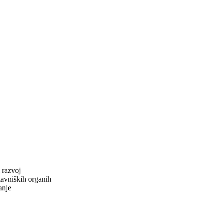
 razvoj
tavniških organih
anje