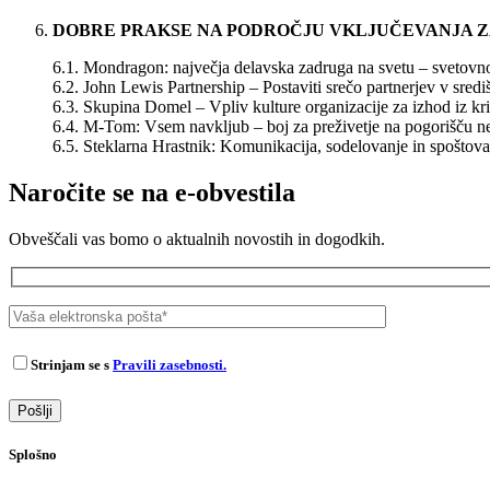
DOBRE PRAKSE NA PODROČJU VKLJUČEVANJA 
6.1. Mondragon: največja delavska zadruga na svetu – svetovno
6.2. John Lewis Partnership – Postaviti srečo partnerjev v sredi
6.3. Skupina Domel – Vpliv kulture organizacije za izhod iz kr
6.4. M-Tom: Vsem navkljub – boj za preživetje na pogorišču n
6.5. Steklarna Hrastnik: Komunikacija, sodelovanje in spoštova
Naročite se na e-obvestila
Obveščali vas bomo o aktualnih novostih in dogodkih.
Strinjam se s
Pravili zasebnosti.
Splošno