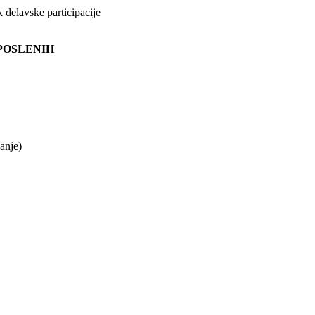
k delavske participacije
APOSLENIH
anje)