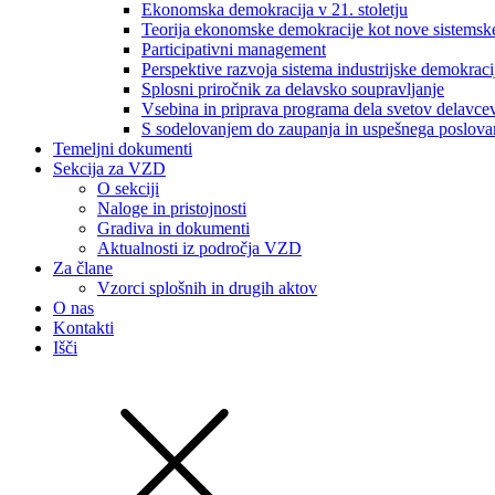
Ekonomska demokracija v 21. stoletju
Teorija ekonomske demokracije kot nove sistemsk
Participativni management
Perspektive razvoja sistema industrijske demokraci
Splosni priročnik za delavsko soupravljanje
Vsebina in priprava programa dela svetov delavce
S sodelovanjem do zaupanja in uspešnega poslova
Temeljni dokumenti
Sekcija za VZD
O sekciji
Naloge in pristojnosti
Gradiva in dokumenti
Aktualnosti iz področja VZD
Za člane
Vzorci splošnih in drugih aktov
O nas
Kontakti
Išči