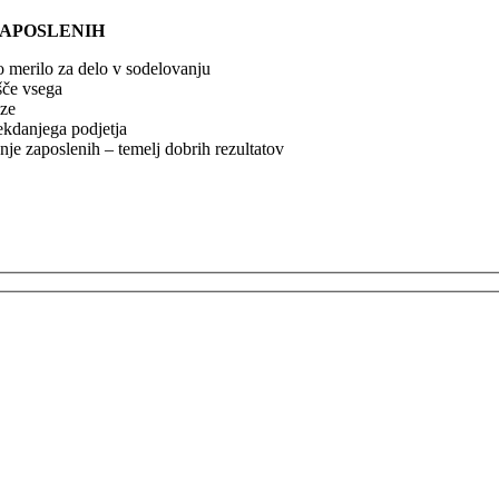
ZAPOSLENIH
 merilo za delo v sodelovanju
šče vsega
ize
ekdanjega podjetja
nje zaposlenih – temelj dobrih rezultatov