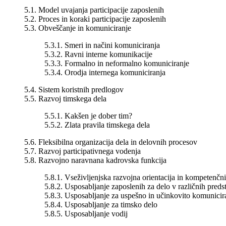
5.1. Model uvajanja participacije zaposlenih
5.2. Proces in koraki participacije zaposlenih
5.3. Obveščanje in komuniciranje
5.3.1. Smeri in načini komuniciranja
5.3.2. Ravni interne komunikacije
5.3.3. Formalno in neformalno komuniciranje
5.3.4. Orodja internega komuniciranja
5.4. Sistem koristnih predlogov
5.5. Razvoj timskega dela
5.5.1. Kakšen je dober tim?
5.5.2. Zlata pravila timskega dela
5.6. Fleksibilna organizacija dela in delovnih procesov
5.7. Razvoj participativnega vodenja
5.8. Razvojno naravnana kadrovska funkcija
5.8.1. Vseživljenjska razvojna orientacija in kompetenčni
5.8.2. Usposabljanje zaposlenih za delo v različnih preds
5.8.3. Usposabljanje za uspešno in učinkovito komunicir
5.8.4. Usposabljanje za timsko delo
5.8.5. Usposabljanje vodij