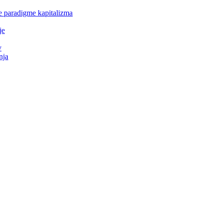
e paradigme kapitalizma
je
v
nja