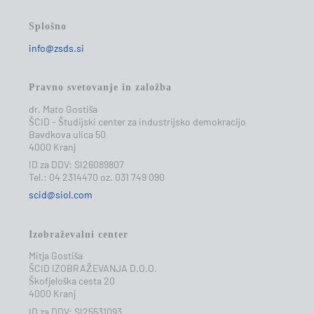
Splošno
info@zsds.si
Pravno svetovanje in založba
dr. Mato Gostiša
ŠCID - Študijski center za industrijsko demokracijo
Bavdkova ulica 50
4000 Kranj
ID za DDV: SI26089807
Tel.: 04 2314470 oz. 031 749 090
scid@siol.com
Izobraževalni center
Mitja Gostiša
ŠCID IZOBRAŽEVANJA D.O.O.
Škofjeloška cesta 20
4000 Kranj
ID za DDV: SI25531093