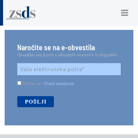
Naročite se na e-obvestila
Obveščali vas bomo o aktualnih novostih in dogodkih.
Strinjam se s
Pravili zasebnosti.