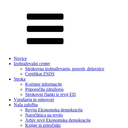
Novice
Izobraževalni center
Strokovna izobraževanja, posveti, delavnice
Certifikat ZSDS
Stroka
Koristne informacije
Priporočila združenja
Strokovni članki iz revij ED
Vprašanja in odgovori
Naša založba
Revija Ekonomska demokracija
Naročilnica na revijo
Arhiv revij Ekonomska demokracija
Knjige in priročniki