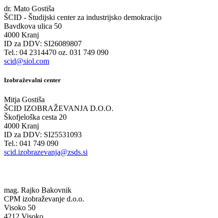
dr. Mato Gostiša
ŠCID - Študijski center za industrijsko demokracijo
Bavdkova ulica 50
4000 Kranj
ID za DDV: SI26089807
Tel.: 04 2314470 oz. 031 749 090
scid@siol.com
Izobraževalni center
Mitja Gostiša
ŠCID IZOBRAŽEVANJA D.O.O.
Škofjeloška cesta 20
4000 Kranj
ID za DDV: SI25531093
Tel.: 041 749 090
scid.izobrazevanja@zsds.si
mag. Rajko Bakovnik
CPM izobraževanje d.o.o.
Visoko 50
4212 Visoko