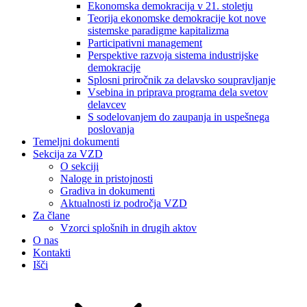
Ekonomska demokracija v 21. stoletju
Teorija ekonomske demokracije kot nove
sistemske paradigme kapitalizma
Participativni management
Perspektive razvoja sistema industrijske
demokracije
Splosni priročnik za delavsko soupravljanje
Vsebina in priprava programa dela svetov
delavcev
S sodelovanjem do zaupanja in uspešnega
poslovanja
Temeljni dokumenti
Sekcija za VZD
O sekciji
Naloge in pristojnosti
Gradiva in dokumenti
Aktualnosti iz področja VZD
Za člane
Vzorci splošnih in drugih aktov
O nas
Kontakti
Išči