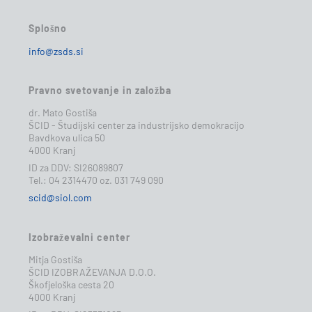
Splošno
info@zsds.si
Pravno svetovanje in založba
dr. Mato Gostiša
ŠCID - Študijski center za industrijsko demokracijo
Bavdkova ulica 50
4000 Kranj
ID za DDV: SI26089807
Tel.: 04 2314470 oz. 031 749 090
scid@siol.com
Izobraževalni center
Mitja Gostiša
ŠCID IZOBRAŽEVANJA D.O.O.
Škofjeloška cesta 20
4000 Kranj