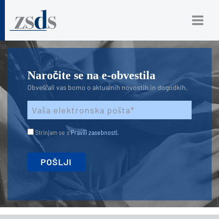
Naročite se na e-obvestila
Obveščali vas bomo o aktualnih novostih in dogodkih.
Strinjam se s
Pravili zasebnosti.