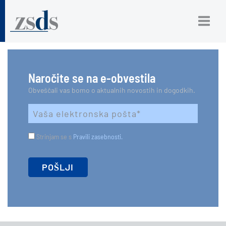
Naročite se na e-obvestila
Obveščali vas bomo o aktualnih novostih in dogodkih.
Strinjam se s
Pravili zasebnosti.