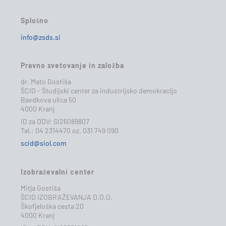
Splošno
info@zsds.si
Pravno svetovanje in založba
dr. Mato Gostiša
ŠCID - Študijski center za industrijsko demokracijo
Bavdkova ulica 50
4000 Kranj
ID za DDV: SI26089807
Tel.: 04 2314470 oz. 031 749 090
scid@siol.com
Izobraževalni center
Mitja Gostiša
ŠCID IZOBRAŽEVANJA D.O.O.
Škofjeloška cesta 20
4000 Kranj