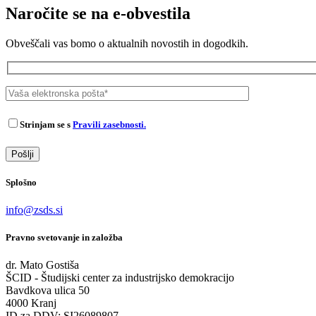
Naročite se na e-obvestila
Obveščali vas bomo o aktualnih novostih in dogodkih.
Strinjam se s
Pravili zasebnosti.
Splošno
info@zsds.si
Pravno svetovanje in založba
dr. Mato Gostiša
ŠCID - Študijski center za industrijsko demokracijo
Bavdkova ulica 50
4000 Kranj
ID za DDV: SI26089807