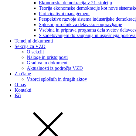
Ekonomska demokracija v 21. stoletju
Teorija ekonomske demokracije kot nove sistemsk
Participativni management
Perspektive razvoja sistema industrijske demokraci
Splosni priročnik za delavsko soupravljanje
Vsebina in priprava programa dela svetov delavce
S sodelovanjem do zaupanja in uspešnega poslova
Temeljni dokumenti
Sekcija za VZD
O sekciji
Naloge in pristojnosti
Gradiva in dokumenti
Aktualnosti iz področja VZD
Za člane
Vzorci splošnih in drugih aktov
O nas
Kontakti
Išči