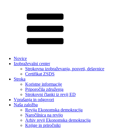
Novice
Izobraževalni center
Strokovna izobraževanja, posveti, delavnice
Certifikat ZSDS
Stroka
Koristne informacije
Priporočila združenja
Strokovni članki iz revij ED
Vprašanja in odgovori
Naša založba
Revija Ekonomska demokracija
Naročilnica na revijo
Arhiv revij Ekonomska demokracija
Knjige in priročniki