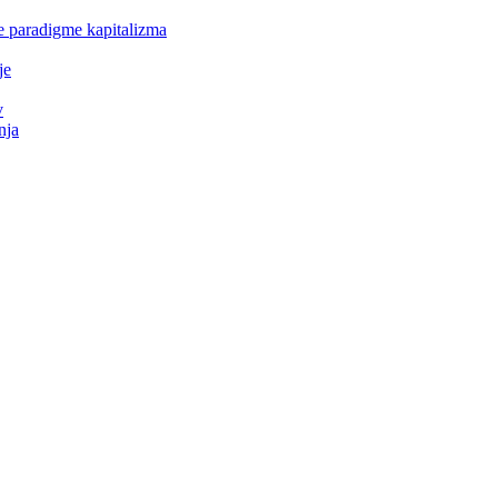
e paradigme kapitalizma
je
v
nja