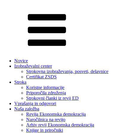
Novice
Izobraževalni center
Strokovna izobraževanja, posveti, delavnice
Certifikat ZSDS
Stroka
Koristne informacije
Priporočila združenja
Strokovni članki iz revij ED
Vprašanja in odgovori
Naša založba
Revija Ekonomska demokracija
Naročilnica na revijo
Arhiv revij Ekonomska demokracija
Knjige in priročniki