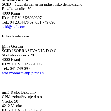
ŠCID - Študijski center za industrijsko demokracijo
Bavdkova ulica 50
4000 Kranj
ID za DDV: SI26089807
Tel.: 04 2314470 oz. 031 749 090
scid@siol.com
Izobraževalni center
Mitja Gostiša
ŠCID IZOBRAŽEVANJA D.O.O.
Škofjeloška cesta 20
4000 Kranj
ID za DDV: SI25531093
Tel.: 041 749 090
scid.izobrazevanja@zsds.si
mag. Rajko Bakovnik
CPM izobraževanje d.o.o.
Visoko 50
4212 Visoko
ID za DDV: SI 22486704