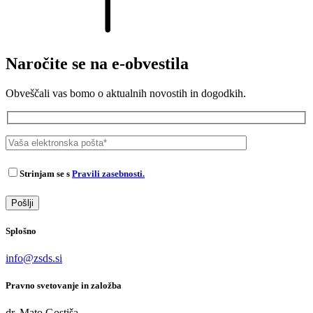
Naročite se na e-obvestila
Obveščali vas bomo o aktualnih novostih in dogodkih.
Strinjam se s
Pravili zasebnosti.
Splošno
info@zsds.si
Pravno svetovanje in založba
dr. Mato Gostiša