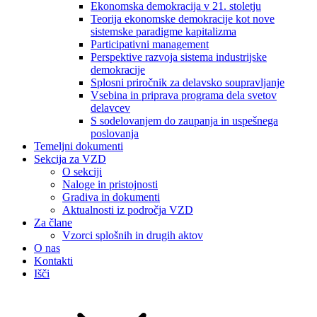
Ekonomska demokracija v 21. stoletju
Teorija ekonomske demokracije kot nove
sistemske paradigme kapitalizma
Participativni management
Perspektive razvoja sistema industrijske
demokracije
Splosni priročnik za delavsko soupravljanje
Vsebina in priprava programa dela svetov
delavcev
S sodelovanjem do zaupanja in uspešnega
poslovanja
Temeljni dokumenti
Sekcija za VZD
O sekciji
Naloge in pristojnosti
Gradiva in dokumenti
Aktualnosti iz področja VZD
Za člane
Vzorci splošnih in drugih aktov
O nas
Kontakti
Išči