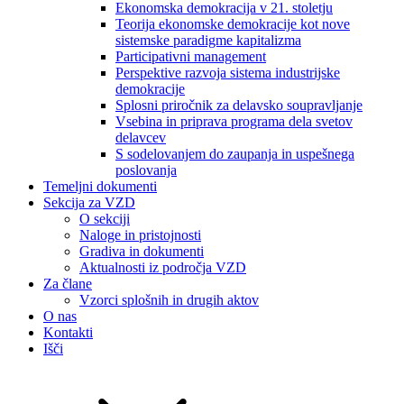
Ekonomska demokracija v 21. stoletju
Teorija ekonomske demokracije kot nove
sistemske paradigme kapitalizma
Participativni management
Perspektive razvoja sistema industrijske
demokracije
Splosni priročnik za delavsko soupravljanje
Vsebina in priprava programa dela svetov
delavcev
S sodelovanjem do zaupanja in uspešnega
poslovanja
Temeljni dokumenti
Sekcija za VZD
O sekciji
Naloge in pristojnosti
Gradiva in dokumenti
Aktualnosti iz področja VZD
Za člane
Vzorci splošnih in drugih aktov
O nas
Kontakti
Išči