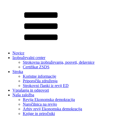
Novice
Izobraževalni center
Strokovna izobraževanja, posveti, delavnice
Certifikat ZSDS
Stroka
Koristne informacije
Priporočila združenja
Strokovni članki iz revij ED
Vprašanja in odgovori
Naša založba
Revija Ekonomska demokracija
Naročilnica na revijo
Arhiv revij Ekonomska demokracija
Knjige in priročniki