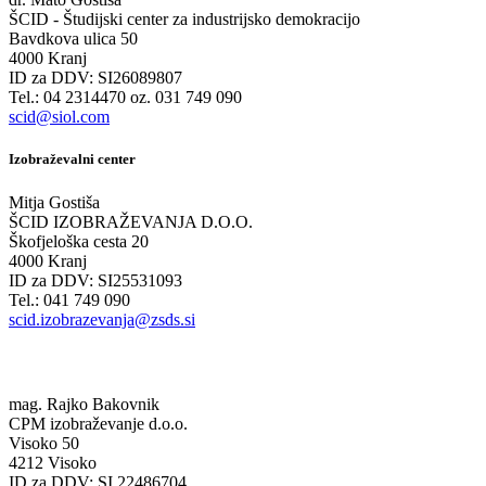
ŠCID - Študijski center za industrijsko demokracijo
Bavdkova ulica 50
4000 Kranj
ID za DDV: SI26089807
Tel.: 04 2314470 oz. 031 749 090
scid@siol.com
Izobraževalni center
Mitja Gostiša
ŠCID IZOBRAŽEVANJA D.O.O.
Škofjeloška cesta 20
4000 Kranj
ID za DDV: SI25531093
Tel.: 041 749 090
scid.izobrazevanja@zsds.si
mag. Rajko Bakovnik
CPM izobraževanje d.o.o.
Visoko 50
4212 Visoko
ID za DDV: SI 22486704