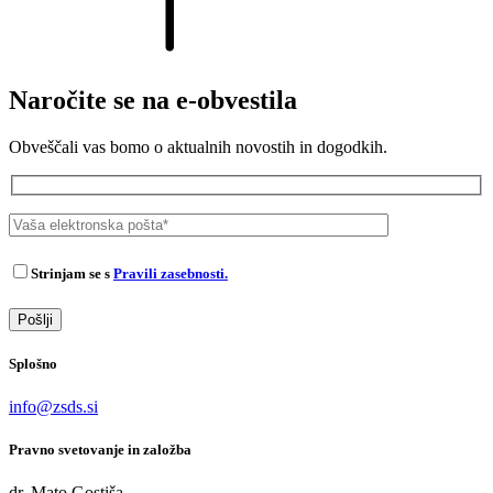
Naročite se na e-obvestila
Obveščali vas bomo o aktualnih novostih in dogodkih.
Strinjam se s
Pravili zasebnosti.
Splošno
info@zsds.si
Pravno svetovanje in založba
dr. Mato Gostiša