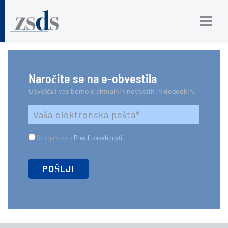
Naročite se na e-obvestila
Obveščali vas bomo o aktualnih novostih in dogodkih.
Strinjam se s
Pravili zasebnosti.