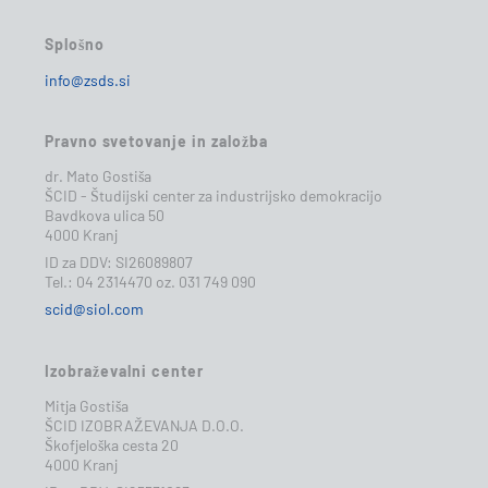
Splošno
info@zsds.si
Pravno svetovanje in založba
dr. Mato Gostiša
ŠCID - Študijski center za industrijsko demokracijo
Bavdkova ulica 50
4000 Kranj
ID za DDV: SI26089807
Tel.: 04 2314470 oz. 031 749 090
scid@siol.com
Izobraževalni center
Mitja Gostiša
ŠCID IZOBRAŽEVANJA D.O.O.
Škofjeloška cesta 20
4000 Kranj