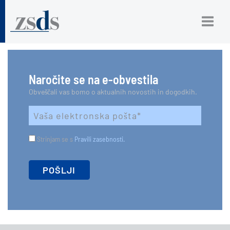
Naročite se na e-obvestila
Obveščali vas bomo o aktualnih novostih in dogodkih.
Strinjam se s
Pravili zasebnosti.