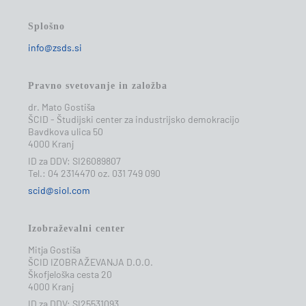
Splošno
info@zsds.si
Pravno svetovanje in založba
dr. Mato Gostiša
ŠCID - Študijski center za industrijsko demokracijo
Bavdkova ulica 50
4000 Kranj
ID za DDV: SI26089807
Tel.: 04 2314470 oz. 031 749 090
scid@siol.com
Izobraževalni center
Mitja Gostiša
ŠCID IZOBRAŽEVANJA D.O.O.
Škofjeloška cesta 20
4000 Kranj
ID za DDV: SI25531093