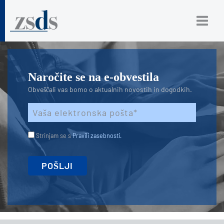
Naročite se na e-obvestila
Obveščali vas bomo o aktualnih novostih in dogodkih.
Strinjam se s
Pravili zasebnosti.