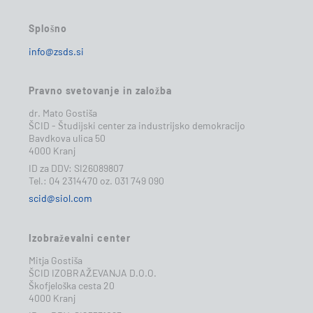
Splošno
info@zsds.si
Pravno svetovanje in založba
dr. Mato Gostiša
ŠCID - Študijski center za industrijsko demokracijo
Bavdkova ulica 50
4000 Kranj
ID za DDV: SI26089807
Tel.: 04 2314470 oz. 031 749 090
scid@siol.com
Izobraževalni center
Mitja Gostiša
ŠCID IZOBRAŽEVANJA D.O.O.
Škofjeloška cesta 20
4000 Kranj