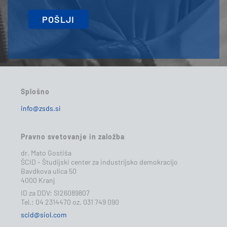
Splošno
info@zsds.si
Pravno svetovanje in založba
dr. Mato Gostiša
ŠCID - Študijski center za industrijsko demokracijo
Bavdkova ulica 50
4000 Kranj
ID za DDV: SI26089807
Tel.: 04 2314470 oz. 031 749 090
scid@siol.com