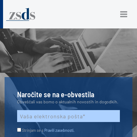
Naročite se na e-obvestila
Obveščali vas bomo o aktualnih novostih in dogodkih.
Strinjam se s
Pravili zasebnosti.