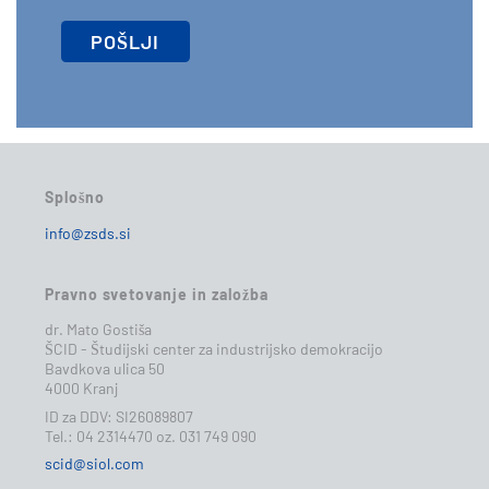
Splošno
info@zsds.si
Pravno svetovanje in založba
dr. Mato Gostiša
ŠCID - Študijski center za industrijsko demokracijo
Bavdkova ulica 50
4000 Kranj
ID za DDV: SI26089807
Tel.: 04 2314470 oz. 031 749 090
scid@siol.com