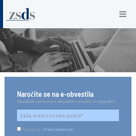
Naročite se na e-obvestila
Obveščali vas bomo o aktualnih novostih in dogodkih.
Strinjam se s
Pravili zasebnosti.