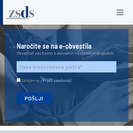
Naročite se na e-obvestila
Obveščali vas bomo o aktualnih novostih in dogodkih.
Strinjam se s
Pravili zasebnosti.