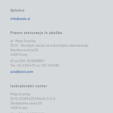
Splošno
info@zsds.si
Pravno svetovanje in založba
dr. Mato Gostiša
ŠCID - Študijski center za industrijsko demokracijo
Bavdkova ulica 50
4000 Kranj
ID za DDV: SI26089807
Tel.: 04 2314470 oz. 031 749 090
scid@siol.com
Izobraževalni center
Mitja Gostiša
ŠCID IZOBRAŽEVANJA D.O.O.
Škofjeloška cesta 20
4000 Kranj