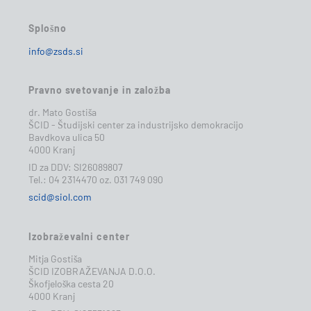
Splošno
info@zsds.si
Pravno svetovanje in založba
dr. Mato Gostiša
ŠCID - Študijski center za industrijsko demokracijo
Bavdkova ulica 50
4000 Kranj
ID za DDV: SI26089807
Tel.: 04 2314470 oz. 031 749 090
scid@siol.com
Izobraževalni center
Mitja Gostiša
ŠCID IZOBRAŽEVANJA D.O.O.
Škofjeloška cesta 20
4000 Kranj