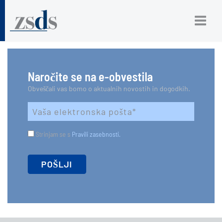
Naročite se na e-obvestila
Obveščali vas bomo o aktualnih novostih in dogodkih.
Strinjam se s
Pravili zasebnosti.