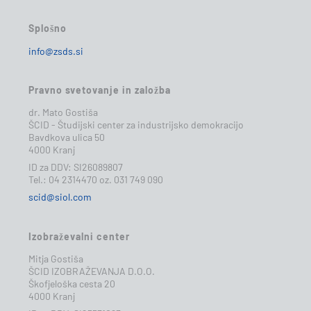
Splošno
info@zsds.si
Pravno svetovanje in založba
dr. Mato Gostiša
ŠCID - Študijski center za industrijsko demokracijo
Bavdkova ulica 50
4000 Kranj
ID za DDV: SI26089807
Tel.: 04 2314470 oz. 031 749 090
scid@siol.com
Izobraževalni center
Mitja Gostiša
ŠCID IZOBRAŽEVANJA D.O.O.
Škofjeloška cesta 20
4000 Kranj