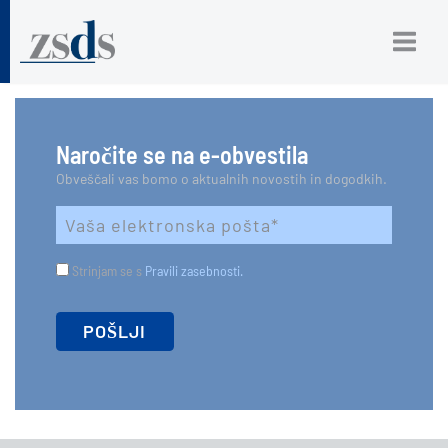
Naročite se na e-obvestila
Obveščali vas bomo o aktualnih novostih in dogodkih.
Strinjam se s
Pravili zasebnosti.