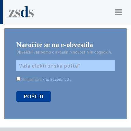
Naročite se na e-obvestila
Obveščali vas bomo o aktualnih novostih in dogodkih.
Strinjam se s
Pravili zasebnosti.