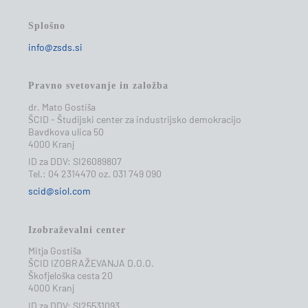
Splošno
info@zsds.si
Pravno svetovanje in založba
dr. Mato Gostiša
ŠCID - Študijski center za industrijsko demokracijo
Bavdkova ulica 50
4000 Kranj
ID za DDV: SI26089807
Tel.: 04 2314470 oz. 031 749 090
scid@siol.com
Izobraževalni center
Mitja Gostiša
ŠCID IZOBRAŽEVANJA D.O.O.
Škofjeloška cesta 20
4000 Kranj
ID za DDV: SI25531093