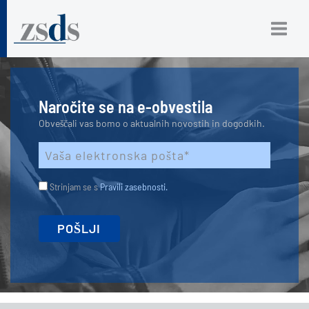
Naročite se na e-obvestila
Obveščali vas bomo o aktualnih novostih in dogodkih.
Strinjam se s
Pravili zasebnosti.