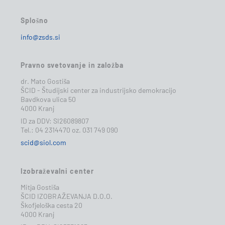
Splošno
info@zsds.si
Pravno svetovanje in založba
dr. Mato Gostiša
ŠCID - Študijski center za industrijsko demokracijo
Bavdkova ulica 50
4000 Kranj
ID za DDV: SI26089807
Tel.: 04 2314470 oz. 031 749 090
scid@siol.com
Izobraževalni center
Mitja Gostiša
ŠCID IZOBRAŽEVANJA D.O.O.
Škofjeloška cesta 20
4000 Kranj