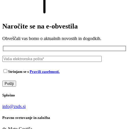
Naročite se na e-obvestila
Obveščali vas bomo o aktualnih novostih in dogodkih.
Strinjam se s
Pravili zasebnosti.
Splošno
info@zsds.si
Pravno svetovanje in založba
dr. Mato Gostiša