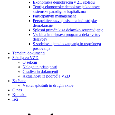
Ekonomska demokracija v 21. stoletju
Teorija ekonomske demokracije kot nove
sistemske paradigme kapitalizma
Participativni management
Perspektive razvoja sistema industrijske
demokracije
Splosni priročnik za delavsko soupravljanje
Vsebina in priprava programa dela svetov
delavcev
S sodelovanjem do zaupanja in uspešnega
poslovanja
Temeljni dokumenti
Sekcija za VZD
O sekciji
Naloge in pristojnosti
Gradiva in dokumenti
Aktualnosti iz področja VZD
Za člane
Vzorci splošnih in drugih aktov
O nas
Kontakti
Išči