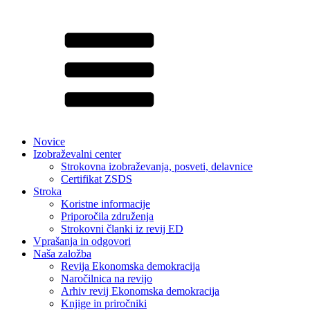
Novice
Izobraževalni center
Strokovna izobraževanja, posveti, delavnice
Certifikat ZSDS
Stroka
Koristne informacije
Priporočila združenja
Strokovni članki iz revij ED
Vprašanja in odgovori
Naša založba
Revija Ekonomska demokracija
Naročilnica na revijo
Arhiv revij Ekonomska demokracija
Knjige in priročniki