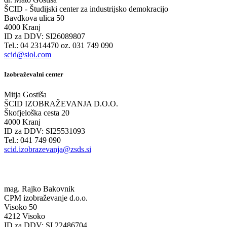
ŠCID - Študijski center za industrijsko demokracijo
Bavdkova ulica 50
4000 Kranj
ID za DDV: SI26089807
Tel.: 04 2314470 oz. 031 749 090
scid@siol.com
Izobraževalni center
Mitja Gostiša
ŠCID IZOBRAŽEVANJA D.O.O.
Škofjeloška cesta 20
4000 Kranj
ID za DDV: SI25531093
Tel.: 041 749 090
scid.izobrazevanja@zsds.si
mag. Rajko Bakovnik
CPM izobraževanje d.o.o.
Visoko 50
4212 Visoko
ID za DDV: SI 22486704